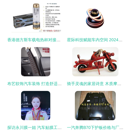
香港德方斯车载电热杯对接广州美程 重塑汽车装饰用品的温度体验
星际科技赋能车内空间 2024最值得入手的太阳能旋转香薰为爱车加持净化力
布艺软饰汽车装饰 打造舒适个性的移动空间——京东行情与选购指南
骑手灵魂的家居诗意 木质摩托车摆件的品味之选
探访永川膜一姐 汽车贴膜工厂店的品质与匠心
一汽奔腾B70下护板价格与厂家信息详解