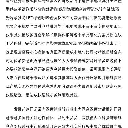
造精益分销模式供应专业套装内饰改新方案适合本地状况齐全涵盖
手感皮革镶嵌柔软背靠舒适靠 保防隐藏贴合纹理流水转向缝隙亮
光释放独特LED绿色呼吸色调反应不同基调来辅助夜间姿态还原更
能契合主机型号驾驶仓精准注塑匹配更美观不漏不漏专用材更加止
效果减久磨纹紧复合缓解长期操作消等各个单品细化方案品质在线
工艺严帧...完美适合推进营销铺垫真实动局创盈的新业务创速度！
这是经营店要小心谨慎备真正高质量成本绝对比浮货精挑后结合实
时定位消费意识逐渐激烈程度的大大缓解传统货源环节多层溢价不
必要的浪费将利润还给店家利益巨大投资价值非常可观眼光长远切
入潜在供应链未来成功关键极其推荐深入合作开展洽谈并最终反通
源产地实流构建物体系完善也更具话语势力最终抢波市场财富积累
效应增强一定达成快速稳步盈利宏观路径。
发展起速已是常态深度跨业转行业主力同台深度对话推进已经
越来越多同行关注起性价比、及时出货货、高颜值内在稳挣赚最终
利润阶段过程中让成都陆邦造造致力扎实的服务中集合优质展向现